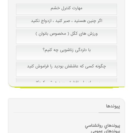
مهارت کنترل خشم
اگر چنین هستید ، صبر كنید ، ازدواج نكنید
بهداشت رواني
ورزش های ‫کگل‬ ( مخصوص بانوان )
ازدواج
با دلزدگی زناشویی چه کنیم؟
روابط جنسی
چگونه کسی که عاشقش بودید را فراموش کنید
زنان و مردان - خانواده
سی راه برای افزایش بهره هوشی کودکان
روشهاي ارتباطي
چگونه بر کابوس های شبانه فرزندتان غلبه کنید ؟
هوش
پیوندها
۴۰درس در۹۰سالگی
روانشناسي كودك ونوجوان
پيوندهاي روانشناسي
پيوندهاي عمومي
بهداشت رواني