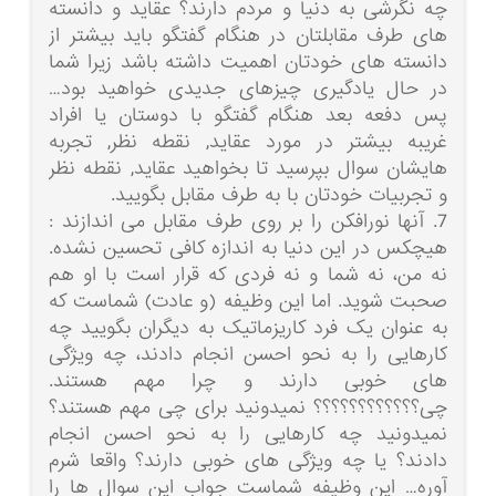
چه نگرشی به دنیا و مردم دارند؟ عقاید و دانسته
های طرف مقابلتان در هنگام گفتگو باید بیشتر از
دانسته های خودتان اهمیت داشته باشد زیرا شما
در حال یادگیری چیزهای جدیدی خواهید بود…
پس دفعه بعد هنگام گفتگو با دوستان یا افراد
غریبه بیشتر در مورد عقاید, نقطه نظر, تجربه
هایشان سوال بپرسید تا بخواهید عقاید, نقطه نظر
و تجربیات خودتان با به طرف مقابل بگویید.
7. آنها نورافکن را بر روی طرف مقابل می اندازند :
هیچکس در این دنیا به اندازه کافی تحسین نشده.
نه من، نه شما و نه فردی که قرار است با او هم
صحبت شوید. اما این وظیفه (و عادت) شماست که
به عنوان یک فرد کاریزماتیک به دیگران بگویید چه
کارهایی را به نحو احسن انجام دادند، چه ویژگی
های خوبی دارند و چرا مهم هستند.
چی؟؟؟؟؟؟؟؟؟؟؟؟ نمیدونید برای چی مهم هستند؟
نمیدونید چه کارهایی را به نحو احسن انجام
دادند؟ یا چه ویژگی های خوبی دارند؟ واقعا شرم
آوره… این وظیفه شماست جواب این سوال ها را