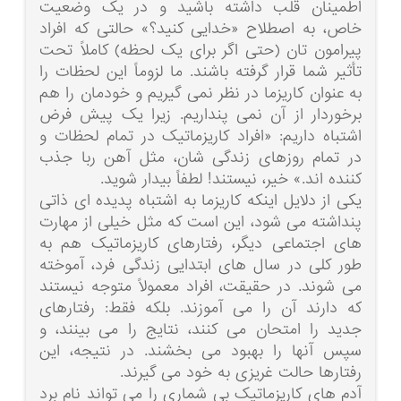
اطمینان قلب داشته باشید و در یک وضعیت
خاص، به اصطلاح «خدایی کنید؟» حالتی که افراد
پیرامون تان (حتی اگر برای یک لحظه) کاملاً تحت
تأثیر شما قرار گرفته باشند. ما لزوماً این لحظات را
به عنوان کاریزما در نظر نمی گیریم و خودمان را هم
برخوردار از آن نمی پنداریم. زیرا یک پیش فرض
اشتباه داریم: «افراد کاریزماتیک در تمام لحظات و
در تمام روزهای زندگی شان، مثل آهن ربا جذب
کننده اند.» خیر، نیستند! لطفاً بیدار شوید.
یکی از دلایل اینکه کاریزما به اشتباه پدیده ای ذاتی
پنداشته می شود، این است که مثل خیلی از مهارت
های اجتماعی دیگر، رفتارهای کاریزماتیک هم به
طور کلی در سال های ابتدایی زندگی فرد، آموخته
می شوند. در حقیقت، افراد معمولاً متوجه نیستند
که دارند آن را می آموزند. بلکه فقط: رفتارهای
جدید را امتحان می کنند، نتایج را می بینند، و
سپس آنها را بهبود می بخشند. در نتیجه، این
رفتارها حالت غریزی به خود می گیرند.
آدم های کاریزماتیک بی شماری را می تواند نام برد