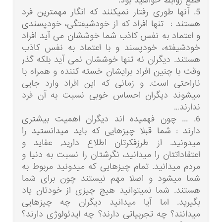
قطع روابط خواهید بود.
5. آنها طوری رفتار نمیکنند که انگار مهمترین فرد
هستند : تنها افراد که از خودشیفتگی، خودپسندی
و اعتماد به نفس کاذب شما خوششان می آید افراد
خودشیفته، خودپسند و با اعتماد به نفس کاذب
هستند. دیگران نه تنها خوششان نمی آید بلکه گذر
وقت با چنین افراد برایشان خسته کننده و همراه با
ناراحتی است. و زمانی که این افراد وارد جایی
میشوند دیگران احساس خوبی نسبت به آن فرد
ندارند…
6. ... چون فهمیده اند دیگران اهمیت بیشتری
دارند : شما قبلا چیزهایی که باید میدانستید را
میدونید. از طرزفکرتان اطلاع دارید, عقاید و
اعتقاداتتان را میدانید، نگرشتان را نسبت به دنیا و
مردم میدانید. تمام چیزهایی که میدونید مربوط به
شما میشود و اصلا مهم نیستند چون برای شما
هستند. شما نمیتوانید هیچ چیزی از خودتان یاد
بگیرید. اما آیا میدانید دیگران چه چیزهایی
میدانند؟ چه تجربیاتی دارند؟ چه ایدئولوژی دارند؟