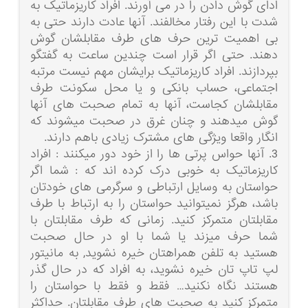
ادای گوش دادن را در می آورند. افراد کاریزماتیک به
شدت با این رفتار مخالفند. آنها عادت دارند حتی به
بی اهمیت ترین حرف های طرف مقابلشان گوش
دهند. حتی اگر قرار است چندین ساعت به گفتگو
بپردازند. افراد کاریزماتیک برایشان مهم نیست مرتبه
اجتماعی، حساب بانکی و یا محل سکونت طرف
مقابلشان کجاست، آنها به تمام صحبت های آنها
گوش میدهند و چنان غرق در صحبت میشوند که
انگار واقعا ویژگی های مشترک زیادی باهم دارند.
3. آنها حواس پرتی ها را از خود دور میکنند : افراد
کاریزماتیک به خوبی درک کرده اند که : شما اگر
حواستان به وسایل ارتباطی و سرگرمی های خودتان
باشد، هرگز نمیتوانید حواستان را به ارتباط با طرف
مقابلتان متمرکز کنید. زمانی که طرف مقابلتان با
شما حرف میزند یا شما با او در حال صحبت
هستید به تلفن همراهتان خیره نشوید, به مانیتور
لپ تاپ تان خیره نشوید، به افراد که در حال گذر
هستند نگاه نکنید… فقط و فقط با حواستان را
متمرکز کنید به صحبت های طرف مقابلتان. حداکثر