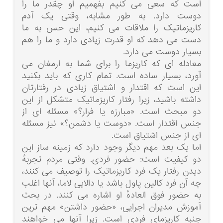
است که سعی می کنیم بفهمیم او چقدر ما را
دوست دارد. به طور مشابه، وقتی یک آدم
کاریزماتیک را ملاقات می کنیم، این حس به ما
دست می دهد که او قدرت زیادی دارد و ما را هم
بسیار دوست می دارد.
معادله ای که کاریزما را برای شما به ارمغان می
آورد، بسیار ساده است. تمام کاری که باید بکنید
این است که اقتدار و اشتیاق زیادی در رفتارتان
داشته باشید، زیرا رفتار کاریزماتیک متشکل از این
دو مبحث است. «مبارزه یا فرار؟» مسئله ای از
جنس اقتدار است. «دوست یا دشمن؟» نیز مسئله
ای از جنس اشتیاق است.
اما یک بعد مهم دیگر وجود دارد که زمینه ساز این
دو کیفیت است: حضور فردی. وقتی مردم تجربهٔ
دیدن رفتار یک فرد کاریزماتیک را توصیف می کنند،
چه آن فرد کالین پاول باشد یا دالایی لاما، آنها اغلب
به حضور فوق العادهٔ او اشاره می کنند. در بحث
آموزش مدیران اجرایی، «حضور داشتن» مهم ترین
جنبه کاریزمای فردی است. زیرا آنها می خواهند