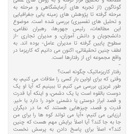
مطالعه و تحقیق قرار گرفته و به روش های علمی
گوناگون (از تجربه های آزمایشگاهی و مرحله به
مرحله گرفته تا پژوهش های زمینه یابی جغرافیایی
و تحلیل های تفسیری) بررسی شده است. موضوع
این مطالعات، رئیس جهورها، رهبران نظامی،
دانشجویان و دانش آموزان، و مدیران تجاری -از
سطوح پایین گرفته تا مدیران عامل- بوده اند. به
لطف چنین تحقیقاتی، اکنون می دانیم که کاریزما در
واقع مجموعه ای از رفتارها است.
-
رفتار کاریزماتیک چگونه است؟
وقتی که برای اولین بار کسی را ملاقات می کنیم، به
طور غریزی بررسی می کنیم تا ببینیم که آیا او یک
دوست بالقوه است یا یک دشمن، و اینکه آیا قدرت
و قصد ابراز دوستی یا دشمنی خود را دارد یا خیر.
قدرت و قصد، چیزهایی هستند که ما در دیگران
ارزیابی می کنیم: «آیا می تواند کوه ها را برای من
جا به جا کند؟ آیا اصلاً برایش مهم هست که چنین
کند؟» اصلاً برای پاسخ دادن به پرسش نخست